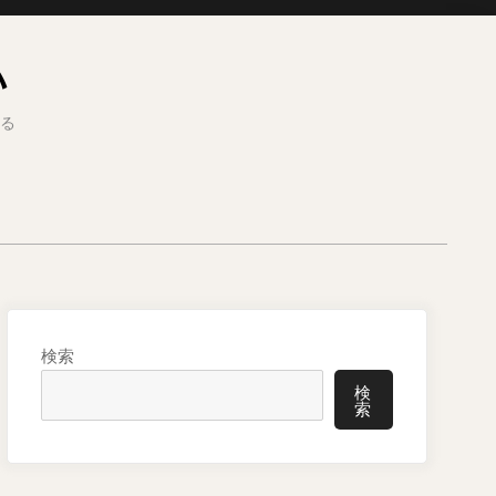
い
る
検索
検
索